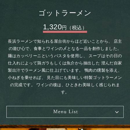
ゴットラーメン
1,320
円（税込）
長浜ラーメンで知られる屋台街からほど近いことから、
店主
の遊び心で、食事とワインの〆となる一品を創作しました。
麺はカッペリーニというパスタを使用し、
スープはその日の
仕入れによって鶏ガラもしくは魚介から抽出した
澄んだ自家
製出汁でラーメン風に仕上げています。
鴨肉の燻製を添え、
小ねぎを乗せれば、
見た目にも美味しい特製ゴットラーメン
の完成です。
ワインの後は、ひときわ美味しく感じられま
す。