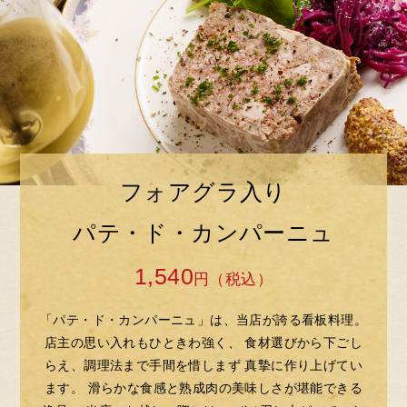
フォアグラ入り
パテ・ド・カンパーニュ
1,540
円（税込）
「パテ・ド・カンパーニュ」は、当店が誇る看板料理。
店主の思い入れもひときわ強く、
食材選びから下ごし
らえ、調理法まで手間を惜しまず
真摯に作り上げてい
ます。
滑らかな食感と熟成肉の美味しさが堪能できる