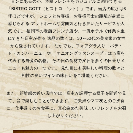
ョンにあるのが、本格フレンチをカジュアルに満喫できる
「BISTRO GOTT（ビストロ ゴット）」です。当店の広さは6
坪ほどですが、
シェフとお客様、お客様同士の距離が身近に
感じられる
アットホームな雰囲気と行き届いたサービスが人
気です。
福岡市の老舗フレンチ店や、一流ホテルで修業を重
ねてきた店主が作る
逸品の数々は、30～50代の美食家の女性
から愛されています。
なかでも、フォアグラ入り「パテ・
ド・カンパーニュ」や
「オニオングラタンスープ」は当店を
代表する自慢の名物。
その日の食材で変わる多くの日替りメ
ニューも魅力の一つです。
見た目にも美味しい料理の数々と
相性の良いワインの味わいをご堪能ください。
また、距離感の近い店内では、店主が調理する様子を間近で見
て、音で楽しむことができます。
ご夫婦やママ友とのご夕食
に、仕事帰りのお食事に、真心込めた美味しいフレンチをお召
し上がりください。