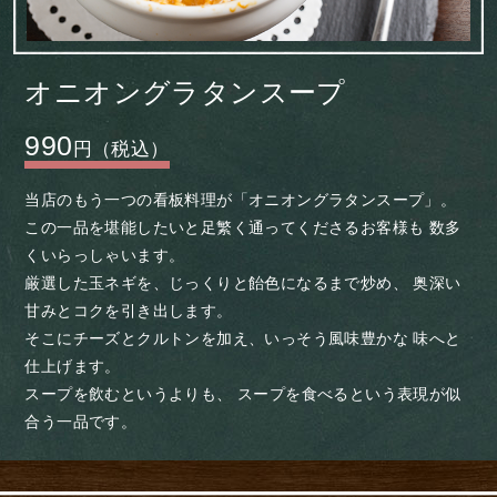
オニオングラタンスープ
990
円（税込）
当店のもう一つの看板料理が「オニオングラタンスープ」。
この一品を堪能したいと足繁く通ってくださるお客様も
数多
くいらっしゃいます。
厳選した玉ネギを、じっくりと飴色になるまで炒め、
奥深い
甘みとコクを引き出します。
そこにチーズとクルトンを加え、いっそう風味豊かな
味へと
仕上げます。
スープを飲むというよりも、
スープを食べるという表現が似
合う一品です。